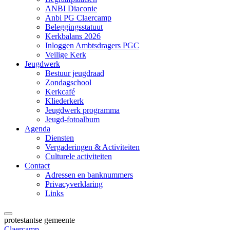
ANBI Diaconie
Anbi PG Claercamp
Beleggingsstatuut
Kerkbalans 2026
Inloggen Ambtsdragers PGC
Veilige Kerk
Jeugdwerk
Bestuur jeugdraad
Zondagschool
Kerkcafé
Kliederkerk
Jeugdwerk programma
Jeugd-fotoalbum
Agenda
Diensten
Vergaderingen & Activiteiten
Culturele activiteiten
Contact
Adressen en banknummers
Privacyverklaring
Links
protestantse gemeente
Claercamp