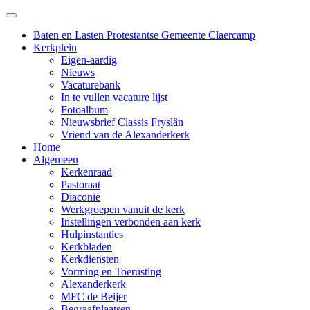
Baten en Lasten Protestantse Gemeente Claercamp
Kerkplein
Eigen-aardig
Nieuws
Vacaturebank
In te vullen vacature lijst
Fotoalbum
Nieuwsbrief Classis Fryslân
Vriend van de Alexanderkerk
Home
Algemeen
Kerkenraad
Pastoraat
Diaconie
Werkgroepen vanuit de kerk
Instellingen verbonden aan kerk
Hulpinstanties
Kerkbladen
Kerkdiensten
Vorming en Toerusting
Alexanderkerk
MFC de Beijer
Begraafplaatsen