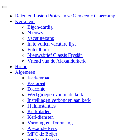
Baten en Lasten Protestantse Gemeente Claercamp
Kerkplein
Eigen-aardig
Nieuws
Vacaturebank
In te vullen vacature lijst
Fotoalbum
Nieuwsbrief Classis Fryslân
Vriend van de Alexanderkerk
Home
Algemeen
Kerkenraad
Pastoraat
Diaconie
Werkgroepen vanuit de kerk
Instellingen verbonden aan kerk
Hulpinstanties
Kerkbladen
Kerkdiensten
Vorming en Toerusting
Alexanderkerk
MFC de Beijer
Begraafplaatsen