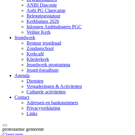
ANBI Diaconie
Anbi PG Claercamp
Beleggingsstatuut
Kerkbalans 2026
Inloggen Ambtsdragers PGC
Veilige Kerk
Jeugdwerk
Bestuur jeugdraad
Zondagschool
Kerkcafé
Kliederkerk
Jeugdwerk programma
Jeugd-fotoalbum
Agenda
Diensten
Vergaderingen & Activiteiten
Culturele activiteiten
Contact
Adressen en banknummers
Privacyverklaring
Links
protestantse gemeente
Claercamp