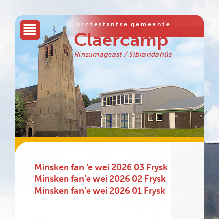
protestantse gemeente
Claercamp
Rinsumageast / Sibrandahûs
Minsken fan ‘e wei 2026 03 Frysk
Minsken fan’e wei 2026 02 Frysk
Minsken fan’e wei 2026 01 Frysk