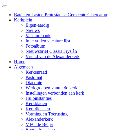
Baten en Lasten Protestantse Gemeente Claercamp
Kerkplein
Eigen-aardig
Nieuws
Vacaturebank
In te vullen vacature lijst
Fotoalbum
Nieuwsbrief Classis Fryslân
Vriend van de Alexanderkerk
Home
Algemeen
Kerkenraad
Pastoraat
Diaconie
Werkgroepen vanuit de kerk
Instellingen verbonden aan kerk
Hulpinstanties
Kerkbladen
Kerkdiensten
Vorming en Toerusting
Alexanderkerk
MFC de Beijer
Begraafplaatsen