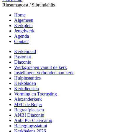
Rinsumageast / Sibrandahûs
Home
Algemeen
Kerkplein
Jeugdwerk
Agenda
Contact
Kerkenraad
Pastoraat
Diaconie
Werkgroepen vanuit de kerk
Instellingen verbonden aan kerk
Hulpinstanties
Kerkbladen
Kerkdiensten
Vorming en Toerusting
Alexanderkerk
MFC de Beijer
Begraafplaatsen
ANBI Diaconie
Anbi PG Claercamp
Beleggingsstatuut
Kerkbalans 2026