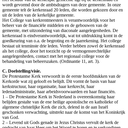
wordt gevormd door de ambtsdragers van deze gemeente. In onze
gemeente telt de kerkenraad 20 leden, die worden gekozen door en
uit de leden van de kerkelijke gemeente.
Het College van kerkrentmeesters is verantwoordelijk voor het
beheer van de financiële middelen en de gebouwen van de
gemeente, met uitzondering van diaconale aangelegenheden. De
kerkenraad is eindverantwoordelijk, wat tot uitdrukking komt in de
goedkeuring van o.a. de begroting en de jaarrekening. Het college
bestaat uit tenminste drie leden. Verder hebben zowel de kerkenraad
als het college, door het toezicht op de vermogensrechtelijke
aangelegenheden, contact met het regionaal college voor de
behandeling van beheerszaken. (Ordinantie 11, art. 3).
C. Doelstelling/visie.
De Protestantse Kerk verwoordt in de eerste hoofdstukken van de
Kerkorde wat zij gelooft en belijdt. Dit vormt de basis van haar
kerkstructuur, haar organisatie, haar kerkrecht, haar
ledenadministratie, haar arbeidsvoorwaarden en haar financiën.
1 – De Protestantse Kerk in Nederland is overeenkomstig haar
belijden gestalte van de ene heilige apostolische en katholieke of
algemene christelijke Kerk die zich, delend in de aan Israël
geschonken verwachting, uitstrekt naar de komst van het Koninkrijk
van God.
2 – Levend uit Gods genade in Jezus Christus vervult de kerk de
opdracht van haar Heer om het Woord te horen en te verkondigen.