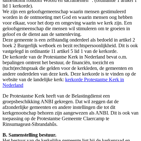
samenkomt rondom Woord en sacramenten “. (ordinantie 1 artikel 1
lid 1 kerkorde).
We zijn een geloofsgemeenschap waarin mensen gestimuleerd
worden in de ontmoeting met God en waarin mensen oog hebben
voor elkaar, voor het dorp en omgeving waarin we kerk zijn. Een
geloofsgemeenschap die mensen wil stimuleren om te groeien in
geloof en de dienst aan de samenleving.
Deze gemeente is een zelfstandig onderdeel als bedoeld in artikel 2
boek 2 Burgerlijk wetboek en bezit rechtspersoonlijkheid. Dit is ook
vastgelegd in ordinantie 11 artikel 5 lid 1 van de kerkorde.
De kerkorde van de Protestantse Kerk in Nederland bevat o.m.
bepalingen omtrent het bestuur, de financiën, toezicht en
(tucht)rechtspraak die gelden voor de kerkleden, de gemeenten en
andere onderdelen van deze kerk. Deze kerkorde is te vinden op de
website van de landelijke kerk:
kerkorde Protestantse Kerk in
Nederland
De Protestantse Kerk heeft van de Belastingdienst een
groepsbeschikking ANBI gekregen. Dat wil zeggen dat de
afzonderlijke gemeenten en andere instellingen die tot dit
kerkgenootschap behoren zijn aangewezen als ANBI. Dit is ook van
toepassing op de Protestantse Gemeente Claercamp te
Rinsumageast-Sibrandahûs.
B. Samenstelling bestuur.
Het bestuur van de kerkelijke gemeente ligt bij de kerkenraad en