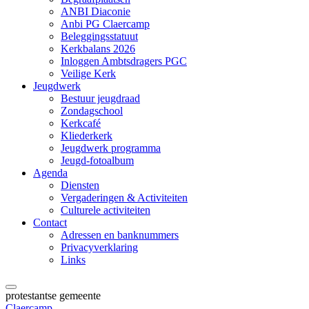
ANBI Diaconie
Anbi PG Claercamp
Beleggingsstatuut
Kerkbalans 2026
Inloggen Ambtsdragers PGC
Veilige Kerk
Jeugdwerk
Bestuur jeugdraad
Zondagschool
Kerkcafé
Kliederkerk
Jeugdwerk programma
Jeugd-fotoalbum
Agenda
Diensten
Vergaderingen & Activiteiten
Culturele activiteiten
Contact
Adressen en banknummers
Privacyverklaring
Links
protestantse gemeente
Claercamp