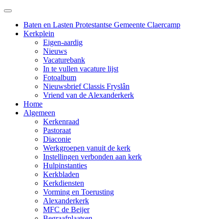
Baten en Lasten Protestantse Gemeente Claercamp
Kerkplein
Eigen-aardig
Nieuws
Vacaturebank
In te vullen vacature lijst
Fotoalbum
Nieuwsbrief Classis Fryslân
Vriend van de Alexanderkerk
Home
Algemeen
Kerkenraad
Pastoraat
Diaconie
Werkgroepen vanuit de kerk
Instellingen verbonden aan kerk
Hulpinstanties
Kerkbladen
Kerkdiensten
Vorming en Toerusting
Alexanderkerk
MFC de Beijer
Begraafplaatsen