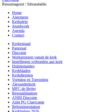
Rinsumageast / Sibrandahûs
Home
Algemeen
Kerkplein
Jeugdwerk
Agenda
Contact
Kerkenraad
Pastoraat
Diaconie
Werkgroepen vanuit de kerk
Instellingen verbonden aan kerk
Hulpinstanties
Kerkbladen
Kerkdiensten
Vorming en Toerusting
Alexanderkerk
MFC de Beijer
Begraafplaatsen
ANBI Diaconie
Anbi PG Claercamp
Beleggingsstatuut
Kerkbalans 2026