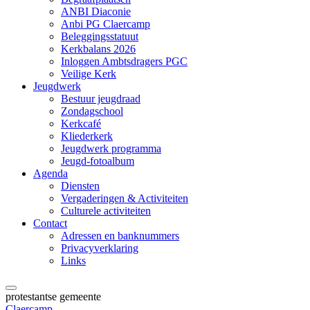
ANBI Diaconie
Anbi PG Claercamp
Beleggingsstatuut
Kerkbalans 2026
Inloggen Ambtsdragers PGC
Veilige Kerk
Jeugdwerk
Bestuur jeugdraad
Zondagschool
Kerkcafé
Kliederkerk
Jeugdwerk programma
Jeugd-fotoalbum
Agenda
Diensten
Vergaderingen & Activiteiten
Culturele activiteiten
Contact
Adressen en banknummers
Privacyverklaring
Links
protestantse gemeente
Claercamp