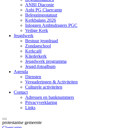
ANBI Diaconie
Anbi PG Claercamp
Beleggingsstatuut
Kerkbalans 2026
Inloggen Ambtsdragers PGC
Veilige Kerk
Jeugdwerk
Bestuur jeugdraad
Zondagschool
Kerkcafé
Kliederkerk
Jeugdwerk programma
Jeugd-fotoalbum
Agenda
Diensten
Vergaderingen & Activiteiten
Culturele activiteiten
Contact
Adressen en banknummers
Privacyverklaring
Links
protestantse gemeente
Claercamp