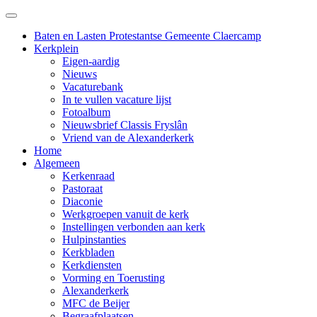
Baten en Lasten Protestantse Gemeente Claercamp
Kerkplein
Eigen-aardig
Nieuws
Vacaturebank
In te vullen vacature lijst
Fotoalbum
Nieuwsbrief Classis Fryslân
Vriend van de Alexanderkerk
Home
Algemeen
Kerkenraad
Pastoraat
Diaconie
Werkgroepen vanuit de kerk
Instellingen verbonden aan kerk
Hulpinstanties
Kerkbladen
Kerkdiensten
Vorming en Toerusting
Alexanderkerk
MFC de Beijer
Begraafplaatsen