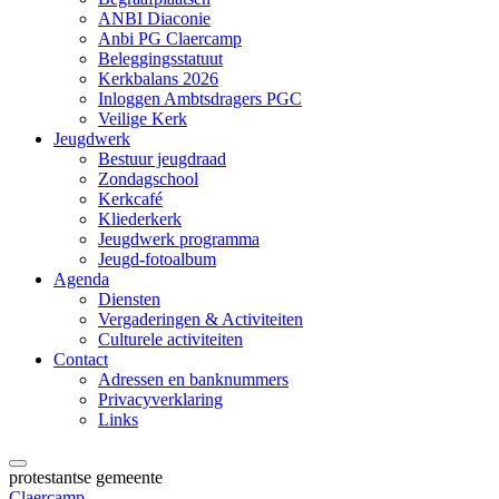
ANBI Diaconie
Anbi PG Claercamp
Beleggingsstatuut
Kerkbalans 2026
Inloggen Ambtsdragers PGC
Veilige Kerk
Jeugdwerk
Bestuur jeugdraad
Zondagschool
Kerkcafé
Kliederkerk
Jeugdwerk programma
Jeugd-fotoalbum
Agenda
Diensten
Vergaderingen & Activiteiten
Culturele activiteiten
Contact
Adressen en banknummers
Privacyverklaring
Links
protestantse gemeente
Claercamp