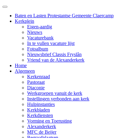
Baten en Lasten Protestantse Gemeente Claercamp
Kerkplein
Eigen-aardig
Nieuws
Vacaturebank
In te vullen vacature lijst
Fotoalbum
Nieuwsbrief Classis Fryslân
Vriend van de Alexanderkerk
Home
Algemeen
Kerkenraad
Pastoraat
Diaconie
Werkgroepen vanuit de kerk
Instellingen verbonden aan kerk
Hulpinstanties
Kerkbladen
Kerkdiensten
Vorming en Toerusting
Alexanderkerk
MFC de Beijer
Begraafplaatsen