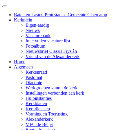
Baten en Lasten Protestantse Gemeente Claercamp
Kerkplein
Eigen-aardig
Nieuws
Vacaturebank
In te vullen vacature lijst
Fotoalbum
Nieuwsbrief Classis Fryslân
Vriend van de Alexanderkerk
Home
Algemeen
Kerkenraad
Pastoraat
Diaconie
Werkgroepen vanuit de kerk
Instellingen verbonden aan kerk
Hulpinstanties
Kerkbladen
Kerkdiensten
Vorming en Toerusting
Alexanderkerk
MFC de Beijer
Begraafplaatsen