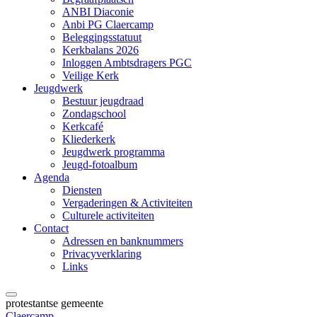
ANBI Diaconie
Anbi PG Claercamp
Beleggingsstatuut
Kerkbalans 2026
Inloggen Ambtsdragers PGC
Veilige Kerk
Jeugdwerk
Bestuur jeugdraad
Zondagschool
Kerkcafé
Kliederkerk
Jeugdwerk programma
Jeugd-fotoalbum
Agenda
Diensten
Vergaderingen & Activiteiten
Culturele activiteiten
Contact
Adressen en banknummers
Privacyverklaring
Links
protestantse gemeente
Claercamp