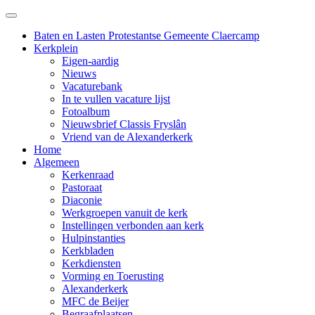
Baten en Lasten Protestantse Gemeente Claercamp
Kerkplein
Eigen-aardig
Nieuws
Vacaturebank
In te vullen vacature lijst
Fotoalbum
Nieuwsbrief Classis Fryslân
Vriend van de Alexanderkerk
Home
Algemeen
Kerkenraad
Pastoraat
Diaconie
Werkgroepen vanuit de kerk
Instellingen verbonden aan kerk
Hulpinstanties
Kerkbladen
Kerkdiensten
Vorming en Toerusting
Alexanderkerk
MFC de Beijer
Begraafplaatsen