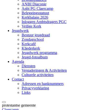
ANBI Diaconie
Anbi PG Claercamp
Beleggingsstatuut
Kerkbalans 2026
Inloggen Ambtsdragers PGC
Veilige Kerk
Jeugdwerk
Bestuur jeugdraad
Zondagschool
Kerkcafé
Kliederkerk
Jeugdwerk programma
Jeugd-fotoalbum
Agenda
Diensten
Vergaderingen & Activiteiten
Culturele activiteiten
Contact
Adressen en banknummers
Privacyverklaring
Links
protestantse gemeente
Claercamp