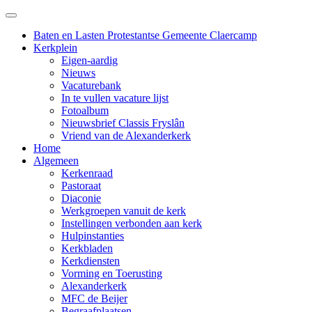
Baten en Lasten Protestantse Gemeente Claercamp
Kerkplein
Eigen-aardig
Nieuws
Vacaturebank
In te vullen vacature lijst
Fotoalbum
Nieuwsbrief Classis Fryslân
Vriend van de Alexanderkerk
Home
Algemeen
Kerkenraad
Pastoraat
Diaconie
Werkgroepen vanuit de kerk
Instellingen verbonden aan kerk
Hulpinstanties
Kerkbladen
Kerkdiensten
Vorming en Toerusting
Alexanderkerk
MFC de Beijer
Begraafplaatsen