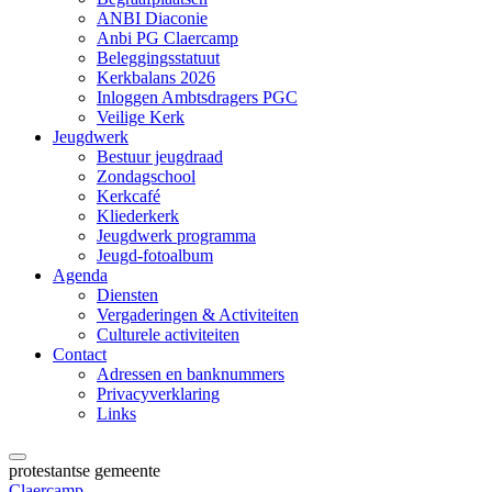
ANBI Diaconie
Anbi PG Claercamp
Beleggingsstatuut
Kerkbalans 2026
Inloggen Ambtsdragers PGC
Veilige Kerk
Jeugdwerk
Bestuur jeugdraad
Zondagschool
Kerkcafé
Kliederkerk
Jeugdwerk programma
Jeugd-fotoalbum
Agenda
Diensten
Vergaderingen & Activiteiten
Culturele activiteiten
Contact
Adressen en banknummers
Privacyverklaring
Links
protestantse gemeente
Claercamp