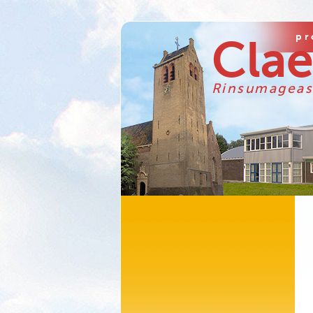
pr
Cla
Rinsumageas