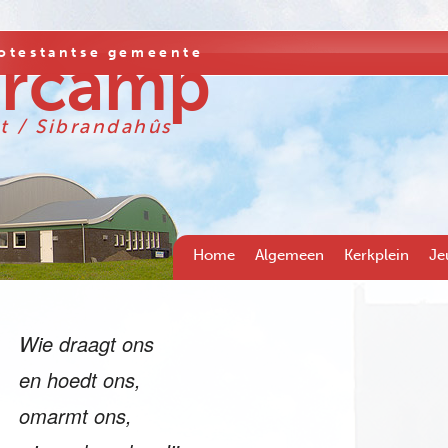
otestantse gemeente
ercamp
t / Sibrandahûs
Home
Algemeen
Kerkplein
Je
Wie draagt ons
en hoedt ons,
omarmt ons,