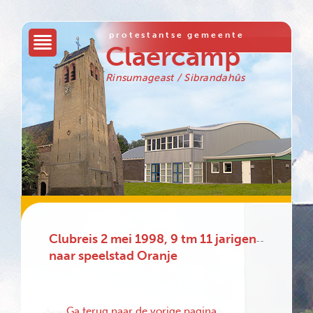
protestantse gemeente
Claercamp
Rinsumageast / Sibrandahûs
Clubreis 2 mei 1998, 9 tm 11 jarigen
--
naar speelstad Oranje
Ga terug naar de vorige pagina