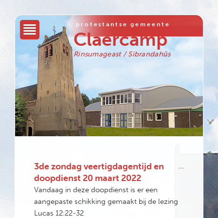
protestantse gemeente
Claercamp
Rinsumageast / Sibrandahûs
3de zondag veertigdagentijd en
--
doopdienst 20 maart 2022
Vandaag in deze doopdienst is er een
aangepaste schikking gemaakt bij de lezing
Lucas 12:22-32