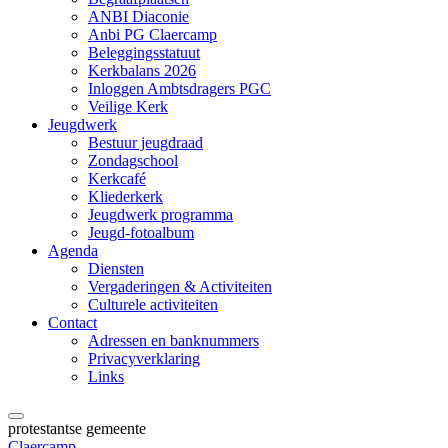
ANBI Diaconie
Anbi PG Claercamp
Beleggingsstatuut
Kerkbalans 2026
Inloggen Ambtsdragers PGC
Veilige Kerk
Jeugdwerk
Bestuur jeugdraad
Zondagschool
Kerkcafé
Kliederkerk
Jeugdwerk programma
Jeugd-fotoalbum
Agenda
Diensten
Vergaderingen & Activiteiten
Culturele activiteiten
Contact
Adressen en banknummers
Privacyverklaring
Links
protestantse gemeente
Claercamp