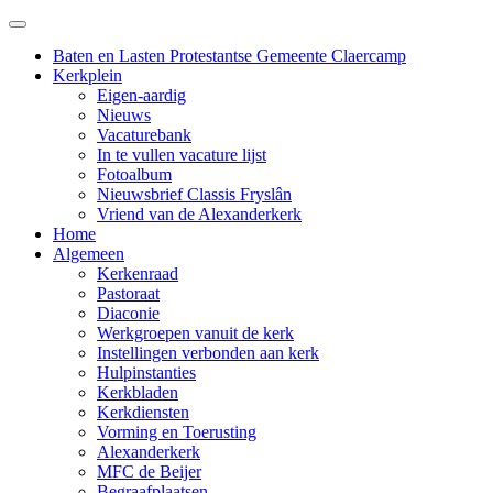
Baten en Lasten Protestantse Gemeente Claercamp
Kerkplein
Eigen-aardig
Nieuws
Vacaturebank
In te vullen vacature lijst
Fotoalbum
Nieuwsbrief Classis Fryslân
Vriend van de Alexanderkerk
Home
Algemeen
Kerkenraad
Pastoraat
Diaconie
Werkgroepen vanuit de kerk
Instellingen verbonden aan kerk
Hulpinstanties
Kerkbladen
Kerkdiensten
Vorming en Toerusting
Alexanderkerk
MFC de Beijer
Begraafplaatsen