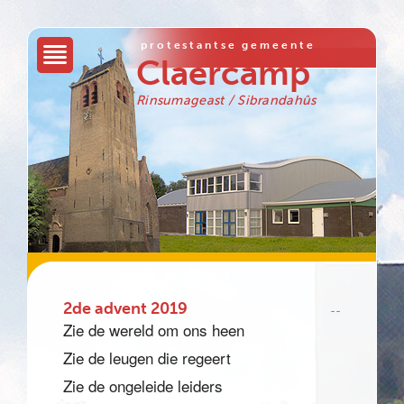
protestantse gemeente
Claercamp
Rinsumageast / Sibrandahûs
2de advent 2019
--
Zie de wereld om ons heen
Zie de leugen die regeert
Zie de ongeleide leiders