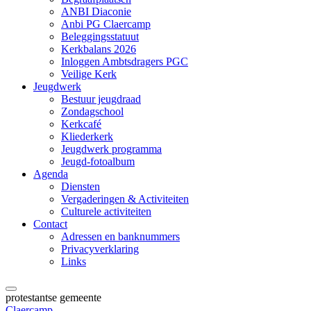
ANBI Diaconie
Anbi PG Claercamp
Beleggingsstatuut
Kerkbalans 2026
Inloggen Ambtsdragers PGC
Veilige Kerk
Jeugdwerk
Bestuur jeugdraad
Zondagschool
Kerkcafé
Kliederkerk
Jeugdwerk programma
Jeugd-fotoalbum
Agenda
Diensten
Vergaderingen & Activiteiten
Culturele activiteiten
Contact
Adressen en banknummers
Privacyverklaring
Links
protestantse gemeente
Claercamp