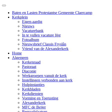
Baten en Lasten Protestantse Gemeente Claercamp
Kerkplein
Eigen-aardig
Nieuws
Vacaturebank
In te vullen vacature lijst
Fotoalbum
Nieuwsbrief Classis Fryslân
Vriend van de Alexanderkerk
Home
Algemeen
Kerkenraad
Pastoraat
Diaconie
Werkgroepen vanuit de kerk
Instellingen verbonden aan kerk
Hulpinstanties
Kerkbladen
Kerkdiensten
Vorming en Toerusting
Alexanderkerk
MFC de Beijer
Begraafplaatsen