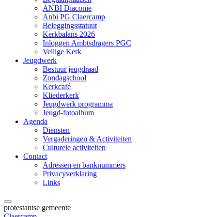
ANBI Diaconie
Anbi PG Claercamp
Beleggingsstatuut
Kerkbalans 2026
Inloggen Ambtsdragers PGC
Veilige Kerk
Jeugdwerk
Bestuur jeugdraad
Zondagschool
Kerkcafé
Kliederkerk
Jeugdwerk programma
Jeugd-fotoalbum
Agenda
Diensten
Vergaderingen & Activiteiten
Culturele activiteiten
Contact
Adressen en banknummers
Privacyverklaring
Links
protestantse gemeente
Claercamp