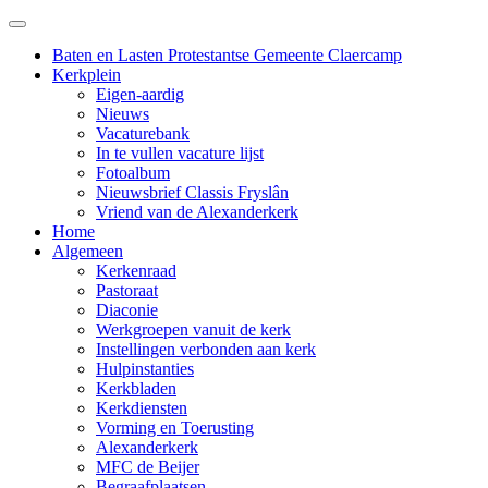
Baten en Lasten Protestantse Gemeente Claercamp
Kerkplein
Eigen-aardig
Nieuws
Vacaturebank
In te vullen vacature lijst
Fotoalbum
Nieuwsbrief Classis Fryslân
Vriend van de Alexanderkerk
Home
Algemeen
Kerkenraad
Pastoraat
Diaconie
Werkgroepen vanuit de kerk
Instellingen verbonden aan kerk
Hulpinstanties
Kerkbladen
Kerkdiensten
Vorming en Toerusting
Alexanderkerk
MFC de Beijer
Begraafplaatsen