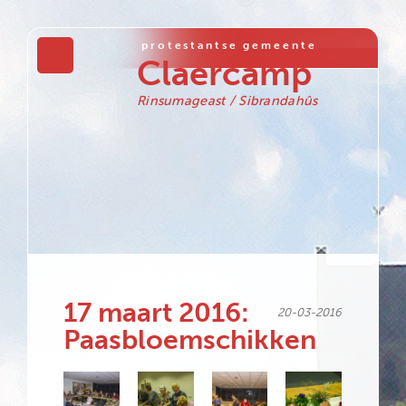
protestantse gemeente
Claercamp
Rinsumageast / Sibrandahûs
17 maart 2016:
20-03-2016
Paasbloemschikken