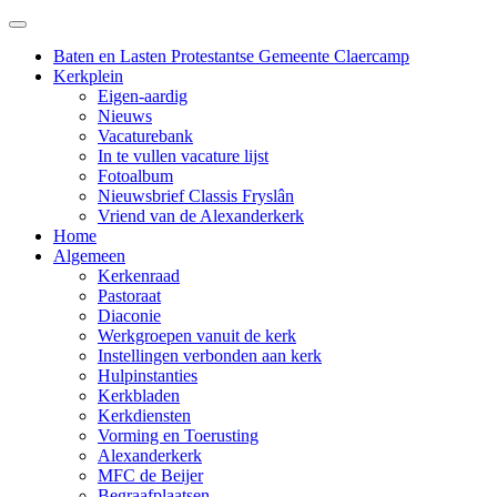
Baten en Lasten Protestantse Gemeente Claercamp
Kerkplein
Eigen-aardig
Nieuws
Vacaturebank
In te vullen vacature lijst
Fotoalbum
Nieuwsbrief Classis Fryslân
Vriend van de Alexanderkerk
Home
Algemeen
Kerkenraad
Pastoraat
Diaconie
Werkgroepen vanuit de kerk
Instellingen verbonden aan kerk
Hulpinstanties
Kerkbladen
Kerkdiensten
Vorming en Toerusting
Alexanderkerk
MFC de Beijer
Begraafplaatsen