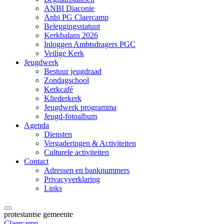
ANBI Diaconie
Anbi PG Claercamp
Beleggingsstatuut
Kerkbalans 2026
Inloggen Ambtsdragers PGC
Veilige Kerk
Jeugdwerk
Bestuur jeugdraad
Zondagschool
Kerkcafé
Kliederkerk
Jeugdwerk programma
Jeugd-fotoalbum
Agenda
Diensten
Vergaderingen & Activiteiten
Culturele activiteiten
Contact
Adressen en banknummers
Privacyverklaring
Links
protestantse gemeente
Claercamp