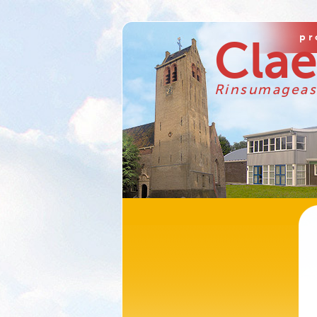
pr
Cla
Rinsumageas