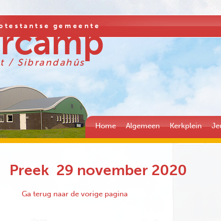
otestantse gemeente
ercamp
t / Sibrandahûs
Home
Algemeen
Kerkplein
Je
Preek 29 november 2020
Ga terug naar de vorige pagina