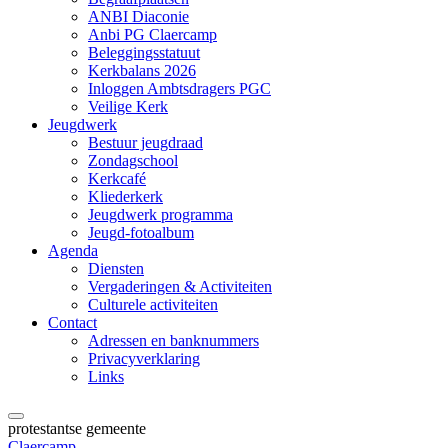
ANBI Diaconie
Anbi PG Claercamp
Beleggingsstatuut
Kerkbalans 2026
Inloggen Ambtsdragers PGC
Veilige Kerk
Jeugdwerk
Bestuur jeugdraad
Zondagschool
Kerkcafé
Kliederkerk
Jeugdwerk programma
Jeugd-fotoalbum
Agenda
Diensten
Vergaderingen & Activiteiten
Culturele activiteiten
Contact
Adressen en banknummers
Privacyverklaring
Links
protestantse gemeente
Claercamp