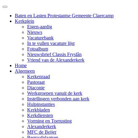
Baten en Lasten Protestantse Gemeente Claercamp
Kerkplein
Eigen-aardig
Nieuws
Vacaturebank
In te vullen vacature lijst
Fotoalbum
Nieuwsbrief Classis Fryslân
Vriend van de Alexanderkerk
Home
Algemeen
Kerkenraad
Pastoraat
Diaconie
Werkgroepen vanuit de kerk
Instellingen verbonden aan kerk
Hulpinstanties
Kerkbladen
Kerkdiensten
Vorming en Toerusting
Alexanderkerk
MFC de Beijer
Begraafplaatsen