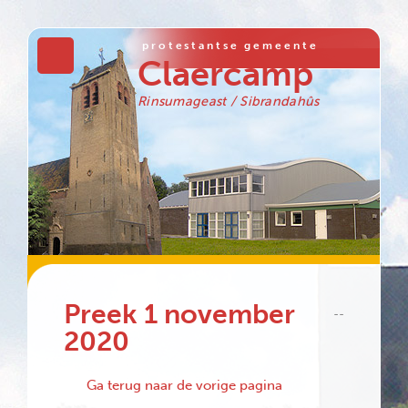
protestantse gemeente
Claercamp
Rinsumageast / Sibrandahûs
Preek 1 november
--
2020
Ga terug naar de vorige pagina