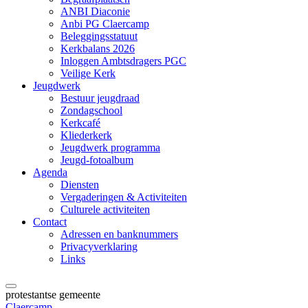
ANBI Diaconie
Anbi PG Claercamp
Beleggingsstatuut
Kerkbalans 2026
Inloggen Ambtsdragers PGC
Veilige Kerk
Jeugdwerk
Bestuur jeugdraad
Zondagschool
Kerkcafé
Kliederkerk
Jeugdwerk programma
Jeugd-fotoalbum
Agenda
Diensten
Vergaderingen & Activiteiten
Culturele activiteiten
Contact
Adressen en banknummers
Privacyverklaring
Links
protestantse gemeente
Claercamp