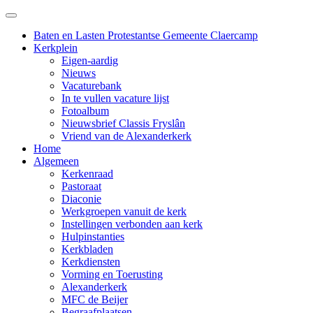
Baten en Lasten Protestantse Gemeente Claercamp
Kerkplein
Eigen-aardig
Nieuws
Vacaturebank
In te vullen vacature lijst
Fotoalbum
Nieuwsbrief Classis Fryslân
Vriend van de Alexanderkerk
Home
Algemeen
Kerkenraad
Pastoraat
Diaconie
Werkgroepen vanuit de kerk
Instellingen verbonden aan kerk
Hulpinstanties
Kerkbladen
Kerkdiensten
Vorming en Toerusting
Alexanderkerk
MFC de Beijer
Begraafplaatsen