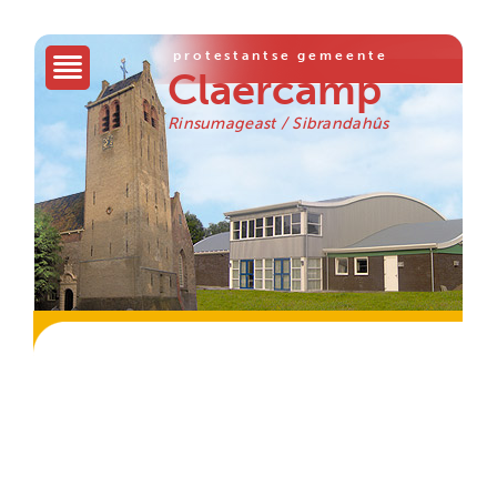
protestantse gemeente
Claercamp
Rinsumageast / Sibrandahûs