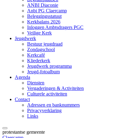
ANBI Diaconie
Anbi PG Claercamp
Beleggingsstatuut
Kerkbalans 2026
Inloggen Ambtsdragers PGC
Veilige Kerk
Jeugdwerk
Bestuur jeugdraad
Zondagschool
Kerkcafé
Kliederkerk
Jeugdwerk programma
Jeugd-fotoalbum
Agenda
Diensten
Vergaderingen & Activiteiten
Culturele activiteiten
Contact
Adressen en banknummers
Privacyverklaring
Links
protestantse gemeente
Claercamp