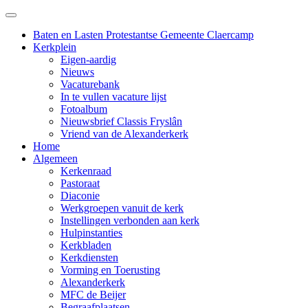
Baten en Lasten Protestantse Gemeente Claercamp
Kerkplein
Eigen-aardig
Nieuws
Vacaturebank
In te vullen vacature lijst
Fotoalbum
Nieuwsbrief Classis Fryslân
Vriend van de Alexanderkerk
Home
Algemeen
Kerkenraad
Pastoraat
Diaconie
Werkgroepen vanuit de kerk
Instellingen verbonden aan kerk
Hulpinstanties
Kerkbladen
Kerkdiensten
Vorming en Toerusting
Alexanderkerk
MFC de Beijer
Begraafplaatsen