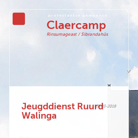
protestantse gemeente
Claercamp
Rinsumageast / Sibrandahûs
Jeugddienst Ruurd
17-03-2018
Walinga