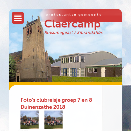
protestantse gemeente
Claercamp
Rinsumageast / Sibrandahûs
Foto’s clubreisje groep 7 en 8
--
Duinenzathe 2018