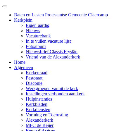
Baten en Lasten Protestantse Gemeente Claercamp
Kerkplein
Eigen-aardig
Nieuws
Vacaturebank
In te vullen vacature lijst
Fotoalbum
Nieuwsbrief Classis Fryslân
Vriend van de Alexanderkerk
Home
Algemeen
Kerkenraad
Pastoraat
Diaconie
Werkgroepen vanuit de kerk
Instellingen verbonden aan kerk
Hulpinstanties
Kerkbladen
Kerkdiensten
Vorming en Toerusting
Alexanderkerk
MFC de Beijer
Begraafplaatsen