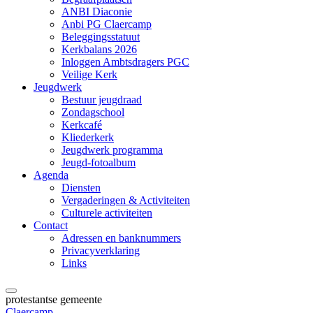
ANBI Diaconie
Anbi PG Claercamp
Beleggingsstatuut
Kerkbalans 2026
Inloggen Ambtsdragers PGC
Veilige Kerk
Jeugdwerk
Bestuur jeugdraad
Zondagschool
Kerkcafé
Kliederkerk
Jeugdwerk programma
Jeugd-fotoalbum
Agenda
Diensten
Vergaderingen & Activiteiten
Culturele activiteiten
Contact
Adressen en banknummers
Privacyverklaring
Links
protestantse gemeente
Claercamp