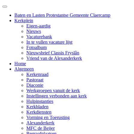
Baten en Lasten Protestantse Gemeente Claercamp
Kerkplein
Eigen-aardig
Nieuws
Vacaturebank
In te vullen vacature lijst
Fotoalbum
Nieuwsbrief Classis Fryslân
Vriend van de Alexanderkerk
Home
Algemeen
Kerkenraad
Pastoraat
Diaconie
Werkgroepen vanuit de kerk
Instellingen verbonden aan kerk
Hulpinstanties
Kerkbladen
Kerkdiensten
Vorming en Toerusting
Alexanderkerk
MFC de Beijer
Begraafplaatsen