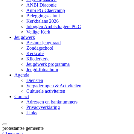
ANBI Diaconie
Anbi PG Claercamp
Beleggingsstatuut
Kerkbalans 2026
Inloggen Ambtsdragers PGC
Veilige Kerk
Jeugdwerk
Bestuur jeugdraad
Zondagschool
Kerkcafé
Kliederkerk
Jeugdwerk programma
Jeugd-fotoalbum
Agenda
Diensten
Vergaderingen & Activiteiten
Culturele activiteiten
Contact
Adressen en banknummers
Privacyverklaring
Links
protestantse gemeente
Claercamp