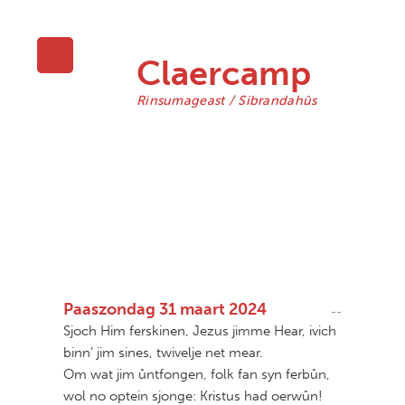
protestantse gemeente
Claercamp
Rinsumageast / Sibrandahûs
Paaszondag 31 maart 2024
--
Sjoch Him ferskinen, Jezus jimme Hear, ivich
binn’ jim sines, twivelje net mear.
Om wat jim ûntfongen, folk fan syn ferbûn,
wol no optein sjonge: Kristus had oerwûn!